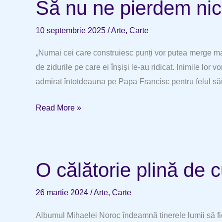
Să nu ne pierdem nic
10 septembrie 2025
/
Arte
,
Carte
„Numai cei care construiesc punți vor putea merge mai d
de zidurile pe care ei înșiși le-au ridicat. Inimile lor 
admirat întotdeauna pe Papa Francisc pentru felul său
Să
Read More »
nu
ne
pierdem
O călătorie plină de 
niciodată
speranța
26 martie 2024
/
Arte
,
Carte
Albumul Mihaelei Noroc îndeamnă tinerele lumii să fie