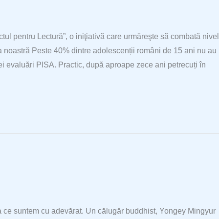
ctul pentru Lectură”, o iniţiativă care urmăreşte să combată nivel
ara noastră Peste 40% dintre adolescenții români de 15 ani nu au
trei evaluări PISA. Practic, după aproape zece ani petrecuți în
ea ce suntem cu adevărat. Un călugăr buddhist, Yongey Mingyur