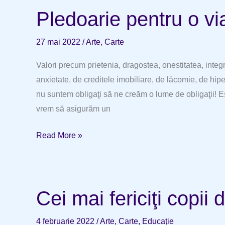
Pledoarie pentru o vi
27 mai 2022
/
Arte
,
Carte
Valori precum prietenia, dragostea, onestitatea, integ
anxietate, de creditele imobiliare, de lăcomie, de hipe
nu suntem obligaţi să ne creăm o lume de obligaţii! 
vrem să asigurăm un
Pledoarie
Read More »
pentru
o
viaţă
Cei mai fericiţi copii 
simplă
şi
4 februarie 2022
/
Arte
,
Carte
,
Educație
autentică