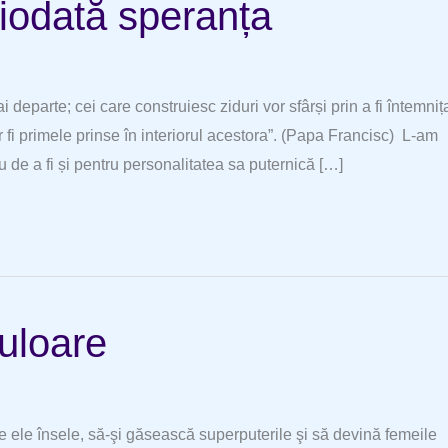
iodată speranța
eparte; cei care construiesc ziduri vor sfârși prin a fi întemnița
vor fi primele prinse în interiorul acestora”. (Papa Francisc) L-am
 de a fi și pentru personalitatea sa puternică […]
culoare
 ele însele, să-şi găsească superputerile şi să devină femeile