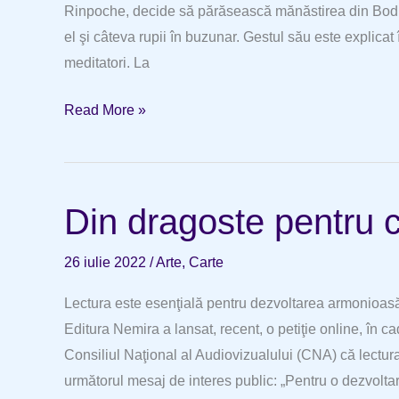
Rinpoche, decide să părăsească mănăstirea din Bodh
el şi câteva rupii în buzunar. Gestul său este explicat î
meditatori. La
Împăcat
Read More »
cu
sine
Din dragoste pentru ci
26 iulie 2022
/
Arte
,
Carte
Lectura este esenţială pentru dezvoltarea armonioasă a
Editura Nemira a lansat, recent, o petiţie online, în c
Consiliul Naţional al Audiovizualului (CNA) că lectura
următorul mesaj de interes public: „Pentru o dezvolt