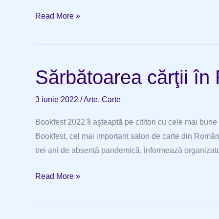
Din
Read More »
dragoste
pentru
citit
Sărbătoarea cărţii î
3 iunie 2022
/
Arte
,
Carte
Bookfest 2022 îi aşteaptă pe cititori cu cele mai bune
Bookfest, cel mai important salon de carte din Români
trei ani de absență pandemică, informează organizatori
Sărbătoarea
Read More »
cărţii
în
România