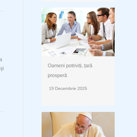
ua
Oameni potriviți, țară
şi
prosperă
19 Decembrie 2025