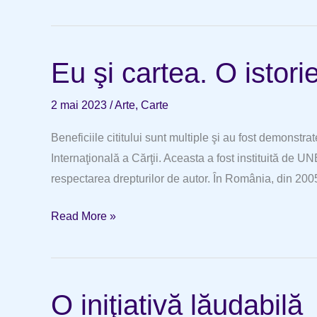
şi
real
Eu şi cartea. O istor
2 mai 2023
/
Arte
,
Carte
Beneficiile cititului sunt multiple şi au fost demonstrat
Internaţională a Cărţii. Aceasta a fost instituită de U
respectarea drepturilor de autor. În România, din 2005,
Eu
Read More »
şi
cartea.
O
O iniţiativă lăudabilă
istorie