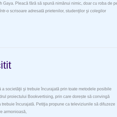
 Gaya. Pleacă fără să spună nimănui nimic, doar cu roba de p
ntr-o scrisoare adresată prietenilor, studenţilor şi colegilor
tit
 societăţii şi trebuie încurajată prin toate metodele posibile
adrul proiectului Bookvertising, prin care dorește să convingă
 trebuie încurajată. Petiţia propune ca televiziunile să difuzeze
are armonioasă,