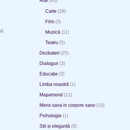
Arte
(45)
Carte
(28)
Film
(3)
ți
Muzică
(11)
Teatru
(5)
Dezbateri
(25)
Dialoguri
(3)
Educație
(3)
Limba noastră
(1)
Mapamond
(12)
Mens sana in corpore sano
(10)
Psihologie
(1)
Stil și eleganță
(9)