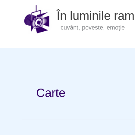
Skip
În luminile ram
to
content
- cuvânt, poveste, emoție
Carte