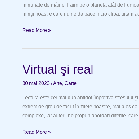
minunate de mâine Trăim pe o planetă atât de frumoasă
minţii noastre care nu ne dă pace nicio clipă, uităm ad
O
Read More »
călătorie
plină
de
Virtual şi real
culoare
30 mai 2023
/
Arte
,
Carte
Lectura este cel mai bun antidot împotriva stresului ş
extrem de greu de făcut în zilele noastre, mai ales că e
complexe, iar autorii ne propun abordări diferite, care n
Virtual
Read More »