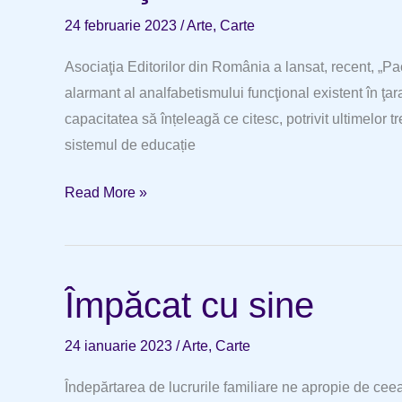
personală
24 februarie 2023
/
Arte
,
Carte
Asociaţia Editorilor din România a lansat, recent, „Pa
alarmant al analfabetismului funcţional existent în ţ
capacitatea să înțeleagă ce citesc, potrivit ultimelor 
sistemul de educație
O
Read More »
iniţiativă
lăudabilă
Împăcat cu sine
24 ianuarie 2023
/
Arte
,
Carte
Îndepărtarea de lucrurile familiare ne apropie de ce