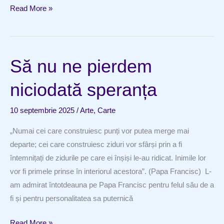
Oameni
Read More »
potriviți,
țară
prosperă
Să nu ne pierdem
niciodată speranța
10 septembrie 2025
/
Arte
,
Carte
„Numai cei care construiesc punți vor putea merge mai
departe; cei care construiesc ziduri vor sfârși prin a fi
întemnițați de zidurile pe care ei înșiși le-au ridicat. Inimile lor
vor fi primele prinse în interiorul acestora”. (Papa Francisc) L-
am admirat întotdeauna pe Papa Francisc pentru felul său de a
fi și pentru personalitatea sa puternică
Să
Read More »