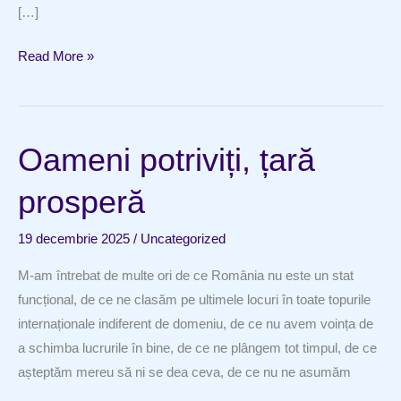
[…]
Șapte
Read More »
ani
Oameni potriviți, țară
prosperă
19 decembrie 2025
/
Uncategorized
M-am întrebat de multe ori de ce România nu este un stat
funcțional, de ce ne clasăm pe ultimele locuri în toate topurile
internaționale indiferent de domeniu, de ce nu avem voința de
a schimba lucrurile în bine, de ce ne plângem tot timpul, de ce
așteptăm mereu să ni se dea ceva, de ce nu ne asumăm