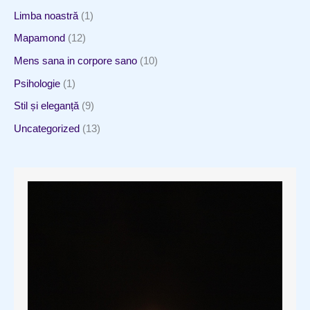
Limba noastră
(1)
Mapamond
(12)
Mens sana in corpore sano
(10)
Psihologie
(1)
Stil și eleganță
(9)
Uncategorized
(13)