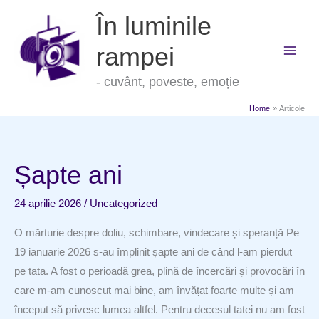
Skip
În luminile
to
content
rampei
- cuvânt, poveste, emoție
Home
Articole
Șapte ani
24 aprilie 2026
/
Uncategorized
O mărturie despre doliu, schimbare, vindecare și speranță Pe
19 ianuarie 2026 s-au împlinit șapte ani de când l-am pierdut
pe tata. A fost o perioadă grea, plină de încercări și provocări în
care m-am cunoscut mai bine, am învățat foarte multe și am
început să privesc lumea altfel. Pentru decesul tatei nu am fost