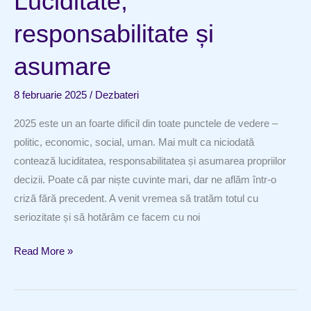
Luciditate,
din
responsabilitate și
noi
asumare
8 februarie 2025
/
Dezbateri
2025 este un an foarte dificil din toate punctele de vedere –
politic, economic, social, uman. Mai mult ca niciodată
contează luciditatea, responsabilitatea și asumarea propriilor
decizii. Poate că par niște cuvinte mari, dar ne aflăm într-o
criză fără precedent. A venit vremea să tratăm totul cu
seriozitate și să hotărâm ce facem cu noi
Luciditate,
Read More »
responsabilitate
și
asumare