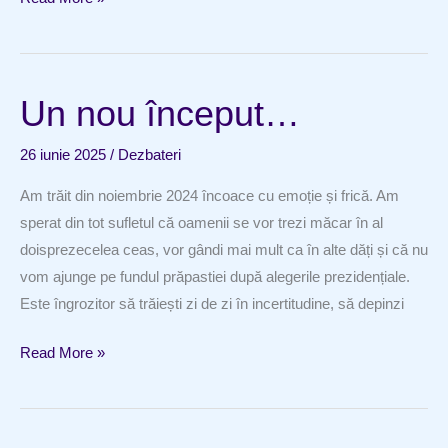
nu
ne
pierdem
Un nou început…
niciodată
speranța
26 iunie 2025
/
Dezbateri
Am trăit din noiembrie 2024 încoace cu emoție și frică. Am
sperat din tot sufletul că oamenii se vor trezi măcar în al
doisprezecelea ceas, vor gândi mai mult ca în alte dăți și că nu
vom ajunge pe fundul prăpastiei după alegerile prezidențiale.
Este îngrozitor să trăiești zi de zi în incertitudine, să depinzi
Un
Read More »
nou
început…