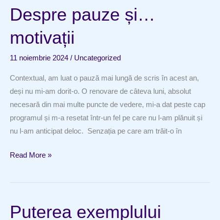
Despre pauze și…
motivații
11 noiembrie 2024
/
Uncategorized
Contextual, am luat o pauză mai lungă de scris în acest an,
deși nu mi-am dorit-o. O renovare de câteva luni, absolut
necesară din mai multe puncte de vedere, mi-a dat peste cap
programul și m-a resetat într-un fel pe care nu l-am plănuit și
nu l-am anticipat deloc. Senzația pe care am trăit-o în
Despre
Read More »
pauze
și…
motivații
Puterea exemplului