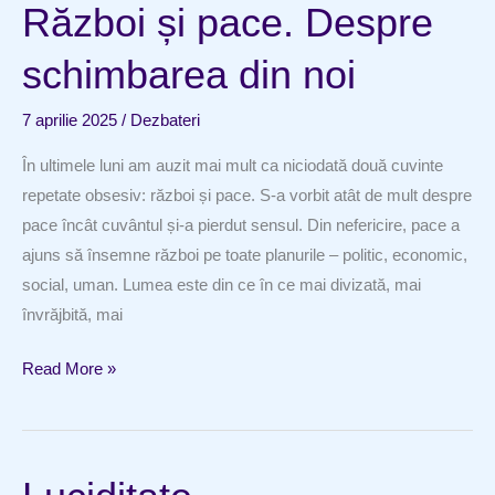
Război și pace. Despre
schimbarea din noi
7 aprilie 2025
/
Dezbateri
În ultimele luni am auzit mai mult ca niciodată două cuvinte
repetate obsesiv: război și pace. S-a vorbit atât de mult despre
pace încât cuvântul și-a pierdut sensul. Din nefericire, pace a
ajuns să însemne război pe toate planurile – politic, economic,
social, uman. Lumea este din ce în ce mai divizată, mai
învrăjbită, mai
Război
Read More »
și
pace.
Despre
schimbarea