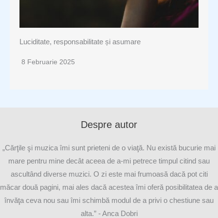
Luciditate, responsabilitate și asumare
8 Februarie 2025
Despre autor
„Cărţile şi muzica îmi sunt prieteni de o viaţă. Nu există bucurie mai
mare pentru mine decât aceea de a-mi petrece timpul citind sau
ascultând diverse muzici. O zi este mai frumoasă dacă pot citi
măcar două pagini, mai ales dacă acestea îmi oferă posibilitatea de a
învăţa ceva nou sau îmi schimbă modul de a privi o chestiune sau
alta.” - Anca Dobri