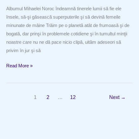
Albumul Mihaelei Noroc îndeamnă tinerele lumii să fie ele
însele, să-şi găsească superputerile şi să devină femeile
minunate de mâine Trăim pe o planetă atât de frumoasă şi de
bogată, dar prinşi în problemele cotidiene şi în tumultul minţii
noastre care nu ne dă pace nicio clipă, uităm adeseori să
privim în jur şi să
O
Read More »
călătorie
plină
de
1
2
…
12
Next
→
culoare