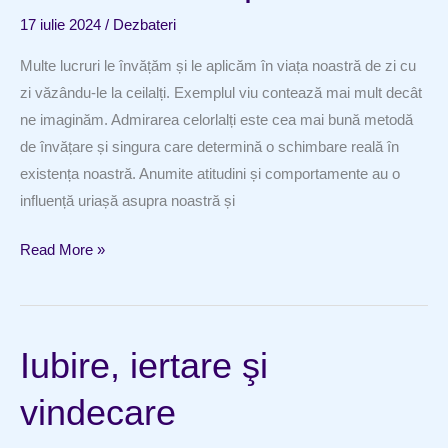
17 iulie 2024
/
Dezbateri
Multe lucruri le învățăm și le aplicăm în viața noastră de zi cu
zi văzându-le la ceilalți. Exemplul viu contează mai mult decât
ne imaginăm. Admirarea celorlalți este cea mai bună metodă
de învățare și singura care determină o schimbare reală în
existența noastră. Anumite atitudini și comportamente au o
influență uriașă asupra noastră și
Puterea
Read More »
exemplului
Iubire, iertare şi
vindecare