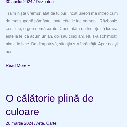
30 aprilie 2024
/
Dezbateri
Trăim nişte vremuri atât de tulburi încât uneori mă întreb cum
de mai suportă pământul toate câte le fac oamenii. Războaie,
conflicte, orgolii nemăsurate. Constatăm cu tristeţe că lumea
este la fel ca acum un an, doi sau cinci ani. Nu s-a schimbat
nimic în bine. Ba dimpotrivă, situaţia s-a înrăutăţit. Apar noi şi
noi
Iubire,
Read More »
iertare
şi
vindecare
O călătorie plină de
culoare
26 martie 2024
/
Arte
,
Carte