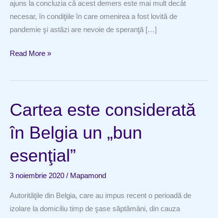
ajuns la concluzia că acest demers este mai mult decât
necesar, în condiţiile în care omenirea a fost lovită de
pandemie şi astăzi are nevoie de speranţă […]
Despre
Read More »
frumuseţea
şi
fragilitatea
Cartea este considerată
umană
în Belgia un „bun
esenţial”
3 noiembrie 2020
/
Mapamond
Autorităţile din Belgia, care au impus recent o perioadă de
izolare la domiciliu timp de şase săptămâni, din cauza