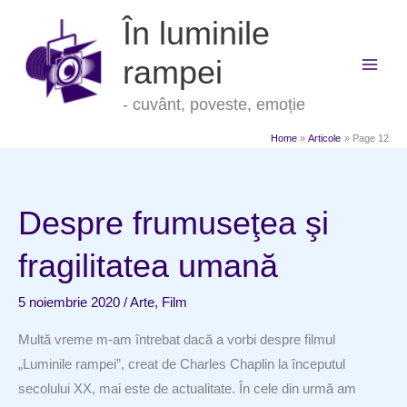
Skip
În luminile
to
content
rampei
- cuvânt, poveste, emoție
Home
Articole
Page 12
Despre frumuseţea şi
fragilitatea umană
5 noiembrie 2020
/
Arte
,
Film
Multă vreme m-am întrebat dacă a vorbi despre filmul
„Luminile rampei”, creat de Charles Chaplin la începutul
secolului XX, mai este de actualitate. În cele din urmă am