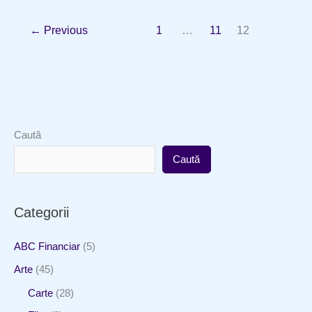
a
←
Previous
1
…
11
12
fost
inclusă
în
Colecţia
„Pleiade”
a
Caută
editurii
Caută
Gallimard
Categorii
ABC Financiar
(5)
Arte
(45)
Carte
(28)