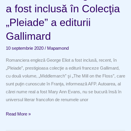
o
a fost inclusă în Colecţia
capodoperă
de
„Pleiade” a editurii
Johannes
Vermeer
Gallimard
10 septembrie 2020
/
Mapamond
Romanciera engleză George Eliot a fost inclusă, recent, în
„Pleiade”, prestigioasa colecţie a editurii franceze Gallimard,
cu două volume, „Middlemarch” şi „The Mill on the Floss”, care
sunt puţin cunoscute în Franţa, informează AFP. Autoarea, al
cărei nume real a fost Mary Ann Evans, nu se bucură însă în
universul literar francofon de renumele unor
Scriitoarea
Read More »
George
Eliot