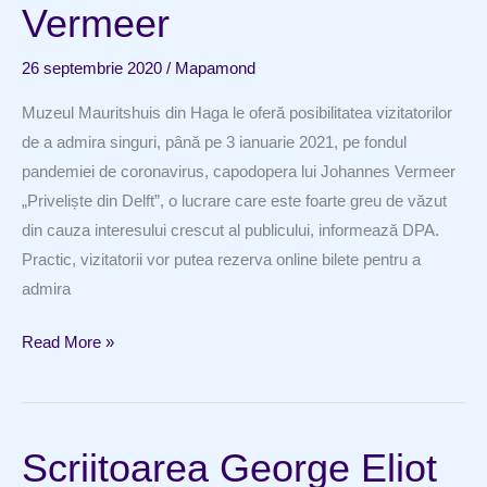
Shakespeare,
Vermeer
vândut
cu
26 septembrie 2020
/
Mapamond
un
Muzeul Mauritshuis din Haga le oferă posibilitatea vizitatorilor
preţ
de a admira singuri, până pe 3 ianuarie 2021, pe fondul
record
pandemiei de coronavirus, capodopera lui Johannes Vermeer
„Priveliște din Delft”, o lucrare care este foarte greu de văzut
din cauza interesului crescut al publicului, informează DPA.
Practic, vizitatorii vor putea rezerva online bilete pentru a
admira
Vizitatorii
Read More »
vor
putea
admira
Scriitoarea George Eliot
singuri