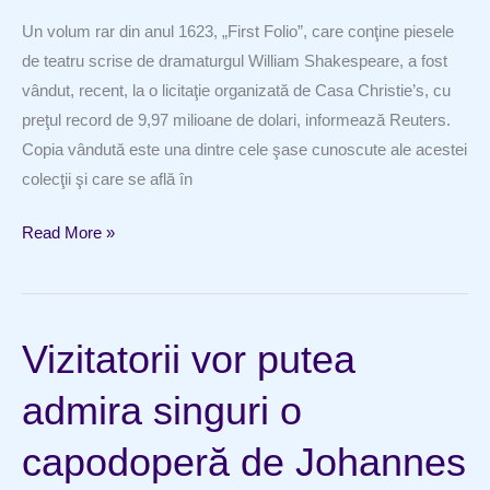
Un volum rar din anul 1623, „First Folio”, care conţine piesele
de teatru scrise de dramaturgul William Shakespeare, a fost
vândut, recent, la o licitaţie organizată de Casa Christie’s, cu
preţul record de 9,97 milioane de dolari, informează Reuters.
Copia vândută este una dintre cele şase cunoscute ale acestei
colecţii şi care se află în
„First
Read More »
Folio”.
Un
volum
Vizitatorii vor putea
cu
piese
admira singuri o
scrise
de
capodoperă de Johannes
William