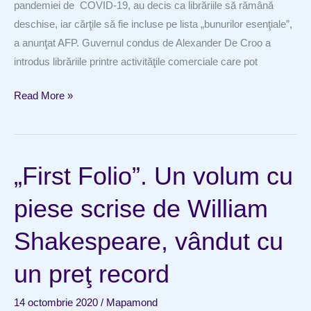
pandemiei de COVID-19, au decis ca librăriile să rămână
deschise, iar cărţile să fie incluse pe lista „bunurilor esenţiale”,
a anunţat AFP. Guvernul condus de Alexander De Croo a
introdus librăriile printre activităţile comerciale care pot
Cartea
Read More »
este
considerată
în
„First Folio”. Un volum cu
Belgia
un
piese scrise de William
„bun
esenţial”
Shakespeare, vândut cu
un preţ record
14 octombrie 2020
/
Mapamond