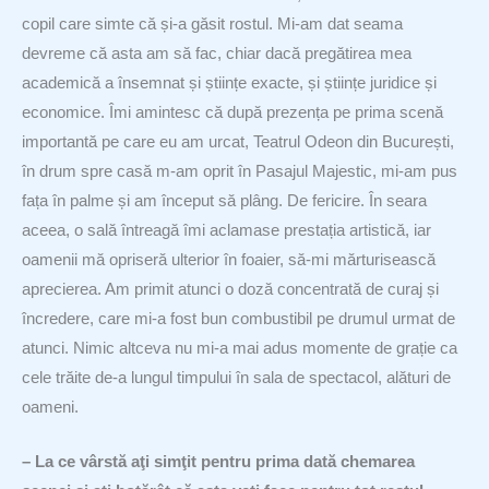
copil care simte că și-a găsit rostul. Mi-am dat seama
devreme că asta am să fac, chiar dacă pregătirea mea
academică a însemnat și științe exacte, și științe juridice și
economice. Îmi amintesc că după prezența pe prima scenă
importantă pe care eu am urcat, Teatrul Odeon din București,
în drum spre casă m-am oprit în Pasajul Majestic, mi-am pus
fața în palme și am început să plâng. De fericire. În seara
aceea, o sală întreagă îmi aclamase prestația artistică, iar
oamenii mă opriseră ulterior în foaier, să-mi mărturisească
aprecierea. Am primit atunci o doză concentrată de curaj și
încredere, care mi-a fost bun combustibil pe drumul urmat de
atunci. Nimic altceva nu mi-a mai adus momente de grație ca
cele trăite de-a lungul timpului în sala de spectacol, alături de
oameni.
– La ce vârstă aţi simţit pentru prima dată chemarea