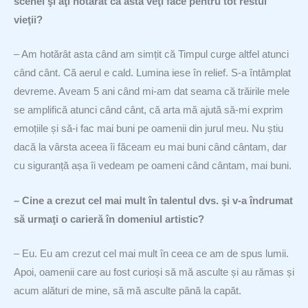
scenei şi aţi hotărât că asta veţi face pentru tot restul
vieţii?
– Am hotărât asta când am simțit că Timpul curge altfel atunci
când cânt. Că aerul e cald. Lumina iese în relief. S-a întâmplat
devreme. Aveam 5 ani când mi-am dat seama că trăirile mele
se amplifică atunci când cânt, că arta mă ajută să-mi exprim
emoțiile și să-i fac mai buni pe oamenii din jurul meu. Nu știu
dacă la vârsta aceea îi făceam eu mai buni când cântam, dar
cu siguranță așa îi vedeam pe oameni când cântam, mai buni.
– Cine a crezut cel mai mult în talentul dvs. şi v-a îndrumat
să urmaţi o carieră în domeniul artistic?
– Eu. Eu am crezut cel mai mult în ceea ce am de spus lumii.
Apoi, oamenii care au fost curioși să mă asculte și au rămas și
acum alături de mine, să mă asculte până la capăt.