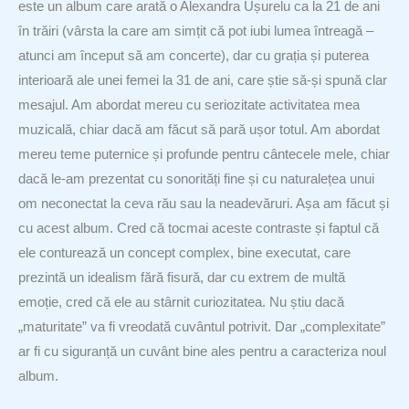
este un album care arată o Alexandra Ușurelu ca la 21 de ani
în trăiri (vârsta la care am simțit că pot iubi lumea întreagă –
atunci am început să am concerte), dar cu grația și puterea
interioară ale unei femei la 31 de ani, care știe să-și spună clar
mesajul. Am abordat mereu cu seriozitate activitatea mea
muzicală, chiar dacă am făcut să pară ușor totul. Am abordat
mereu teme puternice și profunde pentru cântecele mele, chiar
dacă le-am prezentat cu sonorități fine și cu naturalețea unui
om neconectat la ceva rău sau la neadevăruri. Așa am făcut și
cu acest album. Cred că tocmai aceste contraste și faptul că
ele conturează un concept complex, bine executat, care
prezintă un idealism fără fisură, dar cu extrem de multă
emoție, cred că ele au stârnit curiozitatea. Nu știu dacă
„maturitate” va fi vreodată cuvântul potrivit. Dar „complexitate”
ar fi cu siguranță un cuvânt bine ales pentru a caracteriza noul
album.