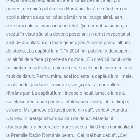
Alexandra Uşurelu, artista care încântă de câţiva ani prin
prezenţa ei unică publicul din România. Încă de când era un
copil a simţit că atunci când cântă timpul curge altfel, aerul
este mai cald şi lumina iese în relief. Şi-a urmat pasiunea, a
crezut în visul său şi a devenit peste ani un artist respectat şi
iubit de ascultătorii din toate generaţiile. A lansat primul album
de studio, „La capătul lumii”, în 2014, iar publicul a descoperit
un alt fel de a face şi prezenta muzica. „Eu cred că locul unde
ne simţim cu adevărat puternici este acela unde avem cel mai
mult de dăruit. Pentru mine, acel loc este la capătul lumii mele,
acolo unde gândurile, cuvintele, vin şi pleacă, dar sufletul
rămâne pur. La capătul lumii începe o nouă lume, o lume a
sufletului meu, unde găsesc întotdeauna linişte, iubire, timp şi
culoare. Mulţumesc că faceţi parte din ea!”, scrie Alexandra
Uşurelu în prefaţa albumului său de debut. Materialul
discografic s-a bucurat de mare succes, fiind triplu nominalizat
la Premiile Radio România pentru „Cel mai bun debut”, „Cel