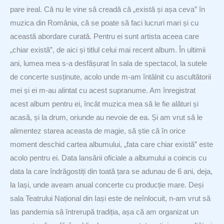
pare ireal. Că nu le vine să creadă că „există și așa ceva” în
muzica din România, că se poate să faci lucruri mari și cu
această abordare curată. Pentru ei sunt artista aceea care
„chiar există”, de aici și titlul celui mai recent album. În ultimii
ani, lumea mea s-a desfășurat în sala de spectacol, la sutele
de concerte susținute, acolo unde m-am întâlnit cu ascultătorii
mei și ei m-au alintat cu acest supranume. Am înregistrat
acest album pentru ei, încât muzica mea să le fie alături și
acasă, și la drum, oriunde au nevoie de ea. Și am vrut să le
alimentez starea aceasta de magie, să știe că în orice
moment deschid cartea albumului, „fata care chiar există” este
acolo pentru ei. Data lansării oficiale a albumului a coincis cu
data la care îndrăgostiți din toată țara se adunau de 6 ani, deja,
la Iași, unde aveam anual concerte cu producție mare. Deși
sala Teatrului Național din Iași este de neînlocuit, n-am vrut să
las pandemia să întrerupă tradiția, așa că am organizat un