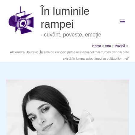
Skip
În luminile
to
content
rampei
- cuvânt, poveste, emoție
Home
Arte
Muzică
Alexandra Uşurelu: „În sala de concert primesc înapoi cel mai frumos dar din câte
există în lumea asta: timpul ascultătorilor mei”