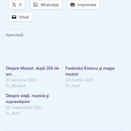
X
WhatsApp
Imprimare
Email
Apreciază:
Despre Mozart, după 265 de
Festivalul Enescu şi magia
ani…
muzicii
27 ianuarie 2021
14 martie 2023
În „Muzică”
În „Arte”
Despre viaţă, muzică şi
supravieţuire
29 septembrie 2021
În „Arte”