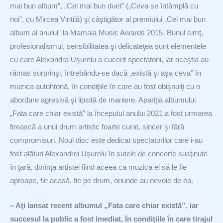
mai bun album”, „Cel mai bun duet” („Ceva se întâmplă cu
noi”, cu Mircea Vintilă) şi câştigător al premiului „Cel mai bun
album al anului” la Mamaia Music Awards 2015. Bunul simţ,
profesionalismul, sensibilitatea şi delicateţea sunt elementele
cu care Alexandra Uşurelu a cucerit spectatorii, iar aceştia au
rămas surprinşi, întrebându-se dacă „există şi aşa ceva” în
muzica autohtonă, în condiţiile în care au fost obişnuiţi cu o
abordare agresivă şi lipsită de maniere. Apariţia albumului
„Fata care chiar există” la începutul anului 2021 a fost urmarea
firească a unui drum artistic foarte curat, sincer şi fără
compromisuri. Noul disc este dedicat spectatorilor care i-au
fost alături Alexandrei Uşurelu în sutele de concerte susţinute
în ţară, dorinţa artistei fiind aceea ca muzica ei să le fie
aproape, fie acasă, fie pe drum, oriunde au nevoie de ea.
– Aţi lansat recent albumul „Fata care chiar există”, iar
succesul la public a fost imediat, în condiţiile în care tirajul