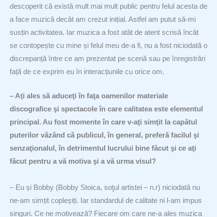
descoperit că există mult mai mult public pentru felul acesta de
a face muzică decât am crezut inițial. Astfel am putut să-mi
susțin activitatea. Iar muzica a fost atât de atent scrisă încât
se contopește cu mine și felul meu de-a fi, nu a fost niciodată o
discrepanță între ce am prezentat pe scenă sau pe înregistrări
față de ce exprim eu în interacțiunile cu orice om.
– Aţi ales să aduceţi în faţa oamenilor materiale
discografice şi spectacole în care calitatea este elementul
principal. Au fost momente în care v-aţi simţit la capătul
puterilor văzând că publicul, în general, preferă facilul şi
senzaţionalul, în detrimentul lucrului bine făcut şi ce aţi
făcut pentru a vă motiva şi a vă urma visul?
– Eu și Bobby (Bobby Stoica, soţul artistei – n.r) niciodată nu
ne-am simțit copleșiți. Iar standardul de calitate ni l-am impus
singuri. Ce ne motivează? Fiecare om care ne-a ales muzica