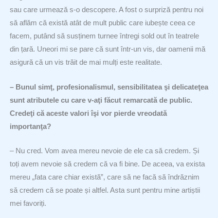
sau care urmează s-o descopere. A fost o surpriză pentru noi
să aflăm că există atât de mult public care iubește ceea ce
facem, putând să susținem turnee întregi sold out în teatrele
din țară. Uneori mi se pare că sunt într-un vis, dar oamenii mă
asigură că un vis trăit de mai mulți este realitate.
– Bunul simţ, profesionalismul, sensibilitatea şi delicateţea
sunt atributele cu care v-aţi făcut remarcată de public.
Credeţi că aceste valori îşi vor pierde vreodată
importanţa?
– Nu cred. Vom avea mereu nevoie de ele ca să credem. Și
toți avem nevoie să credem că va fi bine. De aceea, va exista
mereu „fata care chiar există”, care să ne facă să îndrăznim
să credem că se poate și altfel. Asta sunt pentru mine artiștii
mei favoriți.