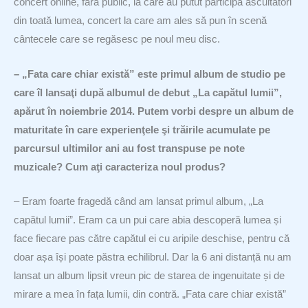
concert online, fără public, la care au putut participa ascultători
din toată lumea, concert la care am ales să pun în scenă
cântecele care se regăsesc pe noul meu disc.
– „Fata care chiar există” este primul album de studio pe
care îl lansaţi după albumul de debut „La capătul lumii”,
apărut în noiembrie 2014. Putem vorbi despre un album de
maturitate în care experienţele şi trăirile acumulate pe
parcursul ultimilor ani au fost transpuse pe note
muzicale? Cum aţi caracteriza noul produs?
– Eram foarte fragedă când am lansat primul album, „La
capătul lumii”. Eram ca un pui care abia descoperă lumea și
face fiecare pas către capătul ei cu aripile deschise, pentru că
doar așa își poate păstra echilibrul. Dar la 6 ani distanță nu am
lansat un album lipsit vreun pic de starea de ingenuitate și de
mirare a mea în fața lumii, din contră. „Fata care chiar există”