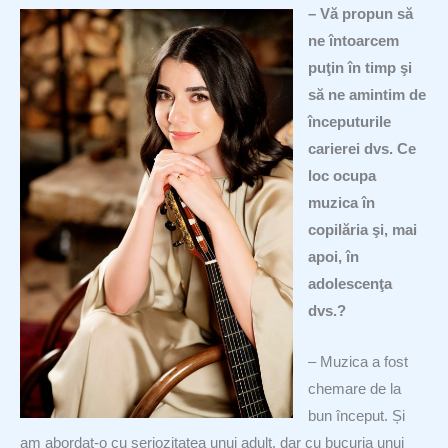
– Vă propun să
ne întoarcem
puţin în timp şi
să ne amintim de
începuturile
carierei dvs. Ce
loc ocupa
muzica în
copilăria şi, mai
apoi, în
adolescenţa
dvs.?
– Muzica a fost
chemare de la
bun început. Și
am abordat-o cu seriozitatea unui adult, dar cu bucuria unui