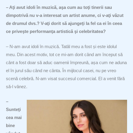
– Aţi avut idoli în muzică, aşa cum au toţi tinerii sau
dimpotrivă nu v-a interesat un artist anume, ci v-aţi văzut
de drumul dvs.? V-aţi dorit să ajungeţi la fel ca ei în ceea
ce priveşte performanţa artistică şi celebritatea?
– N-am avut idoli în muzică. Tatăl meu a fost și este idolul
meu. Din acest motiv, tot ce mi-am dorit când am început să
cânt a fost doar să aduc oamenii împreună, așa cum ne aduna
el în jurul său când ne cânta. În mijlocul casei, nu pe vreo
scenă celebră. N-am visat succesul comercial. El a venit fără
să-l vânez.
–
Sunteţi
cea mai
bine