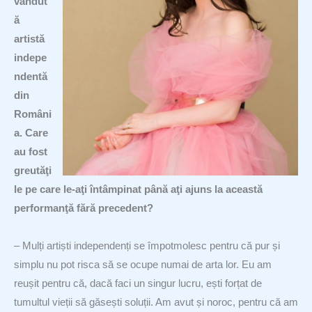
vândut
ă
artistă
indepe
ndentă
din
Români
a. Care
au fost
greutăţi
le pe care le-aţi întâmpinat până aţi ajuns la această
performanţă fără precedent?
– Mulți artiști independenți se împotmolesc pentru că pur și
simplu nu pot risca să se ocupe numai de arta lor. Eu am
reușit pentru că, dacă faci un singur lucru, ești forțat de
tumultul vieții să găsești soluții. Am avut și noroc, pentru că am